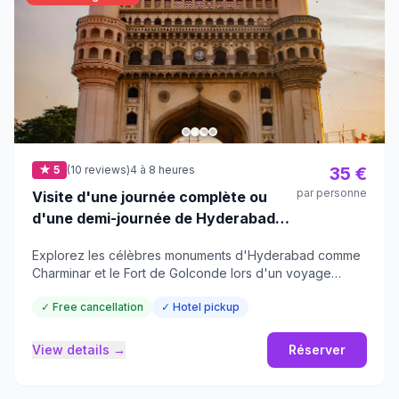
★ 5
(10 reviews)
4 à 8 heures
35 €
par personne
Visite d'une journée complète ou
d'une demi-journée de Hyderabad
tout compris
Explorez les célèbres monuments d'Hyderabad comme
Charminar et le Fort de Golconde lors d'un voyage
fascinant à travers la riche histoire de l'Inde.
✓ Free cancellation
✓ Hotel pickup
View details →
Réserver