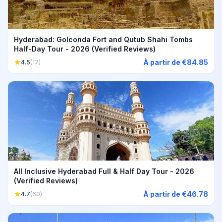
Hyderabad: Golconda Fort and Qutub Shahi Tombs
Half-Day Tour - 2026 (Verified Reviews)
À partir de €84.85
4.5
(17)
All Inclusive Hyderabad Full & Half Day Tour - 2026
(Verified Reviews)
À partir de €46.78
4.7
(60)