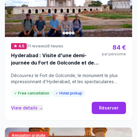
★ 4.5
(11 reviews)
6 heures
84 €
par personne
Hyderabad : Visite d'une demi-
journée du Fort de Golconde et des
Tombeaux de Qutub Shahi
Découvrez le Fort de Golconde, le monument le plus
impressionnant d'Hyderabad, et les spectaculaires
tombeaux de Qutub Shahi lors d'une visite privée d'une
✓ Free cancellation
✓ Hotel pickup
demi-journée.
View details →
Réserver
Annulation gratuite