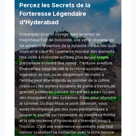
Percez les Secrets de la
Forteresse Légendaire
d'Hyderabad
Embarquez pour un voyage dans le temps au
magnifique Fort de Golconde, une vaste citadelle qui
fut autrefois la capitale de la dynastie médiévale Qutb
Shahi et le cœur du commerce mondial des diamants.
Une visite à Golconde est bien plus qu'une simple
promenade à travers des ruines ; c'est une aventure.
Émerveillez-vous devant le système acoustique
ingénieux du fort, où un claquement de mains à
l'entrée peut être entendu au sommet de la colline.
Gravissez les anciens escaliers de pierre à travers de
grandes portes, en passant devant des palais royaux,
des mosquées et des systèmes d'eau, pour atteindre
le sommet. Du Bala Hisar, le point culminant, vous
serez récompensé par des vues panoramiques à
couper le souffle sur l'ensemble du complexe fortifié
et la ville moderne d'Hyderabad s'étendant jusqu'à
l'horizon. C'est une expérience essentielle pour tout
visiteur souhaitant se connecter avec la riche histoire